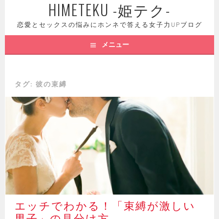
HIMETEKU -姫テク-
コ
ン
恋愛とセックスの悩みにホンネで答える女子力UPブログ
テ
ン
メニュー
ツ
へ
ス
タグ: 彼の束縛
キ
ッ
プ
エッチでわかる！「束縛が激しい
男子」の見分け方