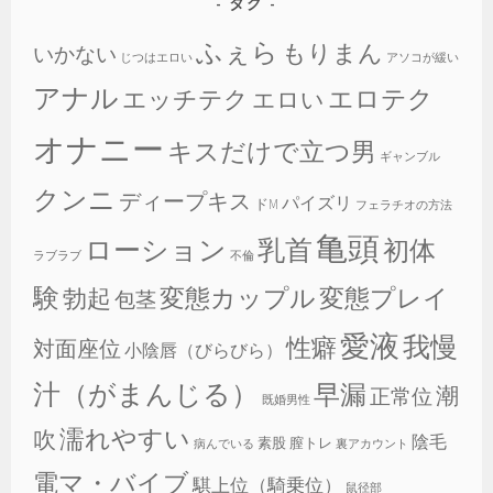
タグ
ふぇら
もりまん
いかない
じつはエロい
アソコが緩い
アナル
エロテク
エッチテク
エロい
オナニー
キスだけで立つ男
ギャンブル
クンニ
ディープキス
パイズリ
ドM
フェラチオの方法
亀頭
乳首
ローション
初体
ラブラブ
不倫
験
変態カップル
変態プレイ
勃起
包茎
愛液
我慢
性癖
対面座位
小陰唇（びらびら）
汁（がまんじる）
早漏
潮
正常位
既婚男性
濡れやすい
吹
陰毛
素股
膣トレ
病んでいる
裏アカウント
電マ・バイブ
騏上位（騎乗位）
鼠径部