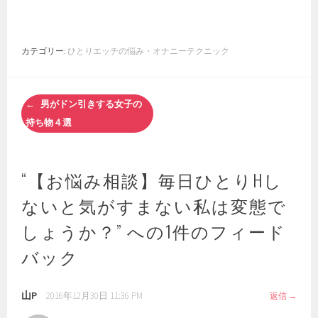
カテゴリー:
ひとりエッチの悩み・オナニーテクニック
投
男がドン引きする女子の
稿
持ち物４選
ナ
ビ
ゲ
“
【お悩み相談】毎日ひとりHし
ー
シ
ないと気がすまない私は変態で
ョ
ン
しょうか？
” への1件のフィード
バック
山P
2016年12月30日 11:36 PM
返信