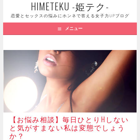
HIMETEKU -姫テク-
コ
ン
恋愛とセックスの悩みにホンネで答える女子力UPブログ
テ
ン
メニュー
ツ
へ
ス
キ
ッ
プ
【お悩み相談】毎日ひとりHしない
と気がすまない私は変態でしょう
か？