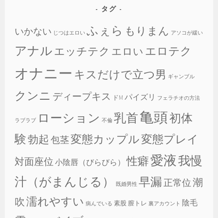
タグ
ふぇら
もりまん
いかない
じつはエロい
アソコが緩い
アナル
エロテク
エッチテク
エロい
オナニー
キスだけで立つ男
ギャンブル
クンニ
ディープキス
パイズリ
ドM
フェラチオの方法
亀頭
乳首
ローション
初体
ラブラブ
不倫
験
変態カップル
変態プレイ
勃起
包茎
愛液
我慢
性癖
対面座位
小陰唇（びらびら）
汁（がまんじる）
早漏
潮
正常位
既婚男性
濡れやすい
吹
陰毛
素股
膣トレ
病んでいる
裏アカウント