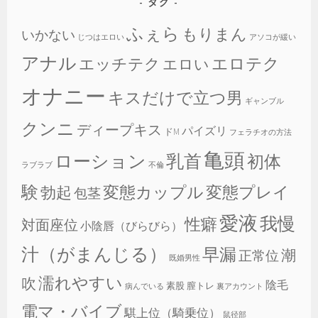
タグ
ふぇら
もりまん
いかない
じつはエロい
アソコが緩い
アナル
エロテク
エッチテク
エロい
オナニー
キスだけで立つ男
ギャンブル
クンニ
ディープキス
パイズリ
ドM
フェラチオの方法
亀頭
乳首
ローション
初体
ラブラブ
不倫
験
変態カップル
変態プレイ
勃起
包茎
愛液
我慢
性癖
対面座位
小陰唇（びらびら）
汁（がまんじる）
早漏
潮
正常位
既婚男性
濡れやすい
吹
陰毛
素股
膣トレ
病んでいる
裏アカウント
電マ・バイブ
騏上位（騎乗位）
鼠径部