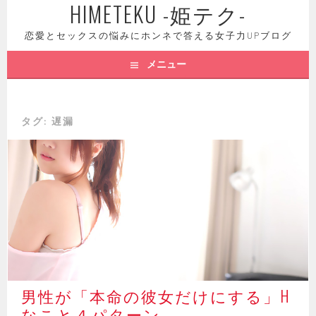
HIMETEKU -姫テク-
コ
ン
恋愛とセックスの悩みにホンネで答える女子力UPブログ
テ
ン
メニュー
ツ
へ
ス
タグ: 遅漏
キ
ッ
プ
男性が「本命の彼女だけにする」H
なこと４パターン