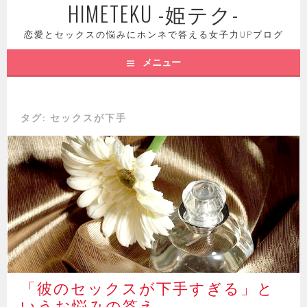
HIMETEKU -姫テク-
コ
ン
恋愛とセックスの悩みにホンネで答える女子力UPブログ
テ
ン
メニュー
ツ
へ
ス
タグ: セックスが下手
キ
ッ
プ
「彼のセックスが下手すぎる」と
いうお悩みの答え