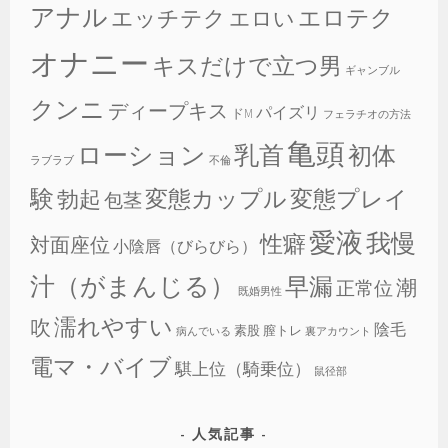
アナル
エロテク
エッチテク
エロい
オナニー
キスだけで立つ男
ギャンブル
クンニ
ディープキス
パイズリ
ドM
フェラチオの方法
亀頭
乳首
ローション
初体
ラブラブ
不倫
験
変態カップル
変態プレイ
勃起
包茎
愛液
我慢
性癖
対面座位
小陰唇（びらびら）
汁（がまんじる）
早漏
潮
正常位
既婚男性
濡れやすい
吹
陰毛
素股
膣トレ
病んでいる
裏アカウント
電マ・バイブ
騏上位（騎乗位）
鼠径部
人気記事