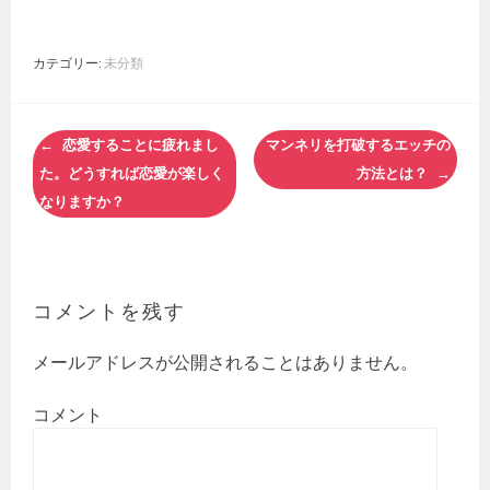
カテゴリー:
未分類
投
恋愛することに疲れまし
マンネリを打破するエッチの
稿
た。どうすれば恋愛が楽しく
方法とは？
ナ
なりますか？
ビ
ゲ
ー
シ
ョ
コメントを残す
ン
メールアドレスが公開されることはありません。
コメント