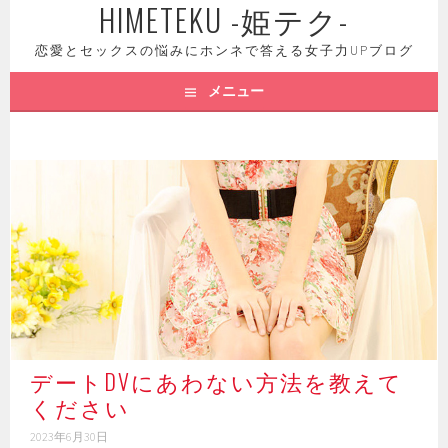
HIMETEKU -姫テク-
コ
ン
恋愛とセックスの悩みにホンネで答える女子力UPブログ
テ
ン
メニュー
ツ
へ
ス
キ
ッ
プ
デートDVにあわない方法を教えて
ください
2023年6月30日