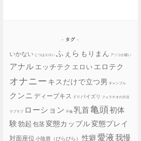
タグ
ふぇら
もりまん
いかない
じつはエロい
アソコが緩い
アナル
エロテク
エッチテク
エロい
オナニー
キスだけで立つ男
ギャンブル
クンニ
ディープキス
パイズリ
ドM
フェラチオの方法
亀頭
乳首
ローション
初体
ラブラブ
不倫
験
変態カップル
変態プレイ
勃起
包茎
愛液
我慢
性癖
対面座位
小陰唇（びらびら）