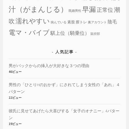
汁（がまんじる）
早漏
潮
正常位
既婚男性
濡れやすい
吹
陰毛
素股
膣トレ
病んでいる
裏アカウント
電マ・バイブ
騏上位（騎乗位）
鼠径部
人気記事
男がバックからの挿入が大好きな３つの理由
46ビュー
男性の「ひとりHのおかず」にされてしまう女性の「あれ」４
パターン
22ビュー
彼氏に見せてあげたら大喜びする「女子のオナニー」4パター
ン
19ビュー