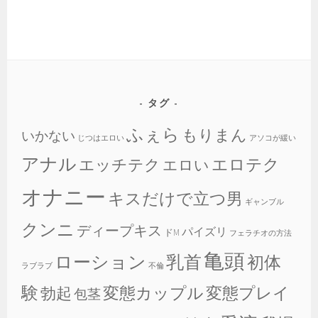
タグ
ふぇら
もりまん
いかない
じつはエロい
アソコが緩い
アナル
エロテク
エッチテク
エロい
オナニー
キスだけで立つ男
ギャンブル
クンニ
ディープキス
パイズリ
ドM
フェラチオの方法
亀頭
乳首
ローション
初体
ラブラブ
不倫
験
変態カップル
変態プレイ
勃起
包茎