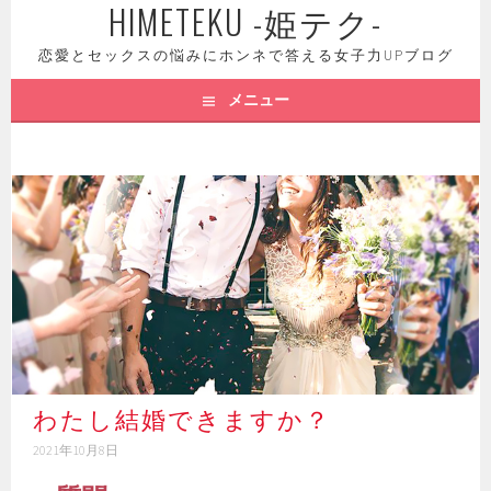
HIMETEKU -姫テク-
コ
ン
恋愛とセックスの悩みにホンネで答える女子力UPブログ
テ
ン
メニュー
ツ
へ
ス
キ
ッ
プ
わたし結婚できますか？
2021年10月8日