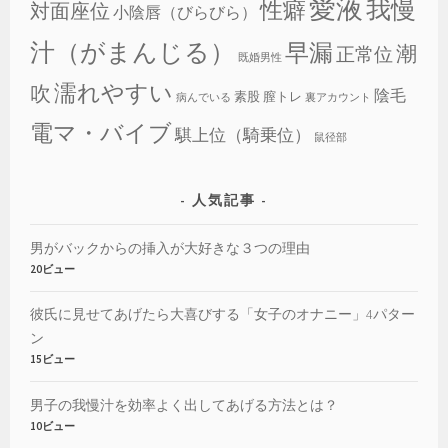
愛液
我慢
性癖
対面座位
小陰唇（びらびら）
汁（がまんじる）
早漏
潮
正常位
既婚男性
濡れやすい
吹
陰毛
素股
膣トレ
病んでいる
裏アカウント
電マ・バイブ
騏上位（騎乗位）
鼠径部
人気記事
男がバックからの挿入が大好きな３つの理由
20ビュー
彼氏に見せてあげたら大喜びする「女子のオナニー」4パター
ン
15ビュー
男子の我慢汁を効率よく出してあげる方法とは？
10ビュー