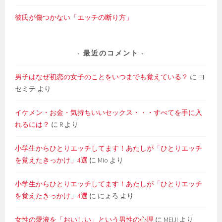
彼氏が傷つかない「エッチの断り方」
最近のコメント
男子はなぜ初恋の女子のことをいつまでも覚えている？
に
ヨ
セミテ
より
イケメン・お金・気持ちいいセックス・・・すべてを手に入
れるには？
に
R
より
小学生からひとりエッチしてます！あたしが「ひとりエッチ
を覚えたきっかけ」4選
に
Mio
より
小学生からひとりエッチしてます！あたしが「ひとりエッチ
を覚えたきっかけ」4選
に
にょろ
より
女性の愛液を「おいしい」という男性の心理
に
MEIJI
より