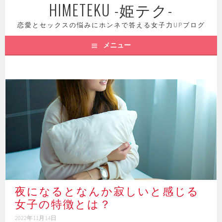
HIMETEKU -姫テク-
コ
ン
恋愛とセックスの悩みにホンネで答える女子力UPブログ
テ
ン
メニュー
ツ
へ
ス
キ
ッ
プ
夜になるとなんか寂しいと感じる
女子の特徴とは？
2022年11月14日