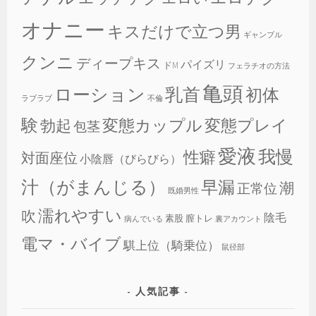
オナニー
キスだけで立つ男
ギャンブル
クンニ
ディープキス
パイズリ
ドM
フェラチオの方法
亀頭
乳首
ローション
初体
ラブラブ
不倫
験
変態カップル
変態プレイ
勃起
包茎
愛液
我慢
性癖
対面座位
小陰唇（びらびら）
汁（がまんじる）
早漏
潮
正常位
既婚男性
濡れやすい
吹
陰毛
素股
膣トレ
病んでいる
裏アカウント
電マ・バイブ
騏上位（騎乗位）
鼠径部
人気記事