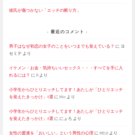
彼氏が傷つかない「エッチの断り方」
最近のコメント
男子はなぜ初恋の女子のことをいつまでも覚えている？
に
ヨ
セミテ
より
イケメン・お金・気持ちいいセックス・・・すべてを手に入
れるには？
に
R
より
小学生からひとりエッチしてます！あたしが「ひとりエッチ
を覚えたきっかけ」4選
に
Mio
より
小学生からひとりエッチしてます！あたしが「ひとりエッチ
を覚えたきっかけ」4選
に
にょろ
より
女性の愛液を「おいしい」という男性の心理
に
MEIJI
より