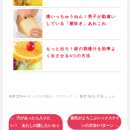
痛いっちゅうねん！男子が勘違い
している「潮吹き」あれこれ
もっと出ろ！彼の我慢汁を効率よ
く出させる4つの方法
カテゴリー:
セックスの悩み・テクニック
|
タグ:
亀頭
,
早漏
,
ふぇら
投
穴があったら入りた
彼氏がよろこぶシックスナイ
稿
い！ あたしの隠したいセッ
ンの方法4パターン
ナ