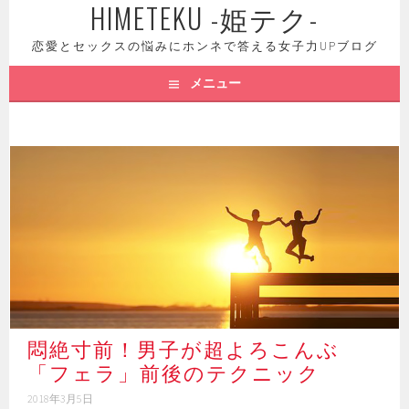
HIMETEKU -姫テク-
コ
ン
恋愛とセックスの悩みにホンネで答える女子力UPブログ
テ
ン
メニュー
ツ
へ
ス
キ
ッ
プ
悶絶寸前！男子が超よろこんぶ
「フェラ」前後のテクニック
2018年3月5日