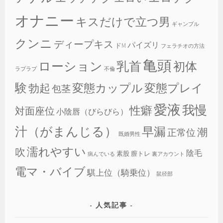
オナニー
キスだけで立つ男
ギャンブル
クンニ
ディープキス
パイズリ
ドM
フェラチオの方法
亀頭
乳首
ローション
初体
ラブラブ
不倫
験
変態カップル
変態プレイ
勃起
包茎
愛液
我慢
性癖
対面座位
小陰唇（びらびら）
汁（がまんじる）
早漏
潮
正常位
既婚男性
濡れやすい
吹
陰毛
素股
膣トレ
病んでいる
裏アカウント
電マ・バイブ
騏上位（騎乗位）
鼠径部
人気記事